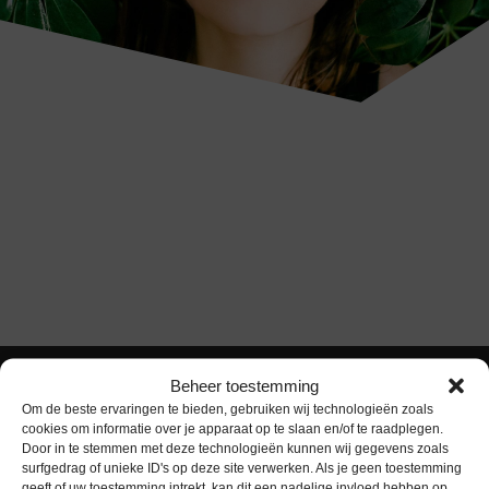
Beheer toestemming
Om de beste ervaringen te bieden, gebruiken wij technologieën zoals
cookies om informatie over je apparaat op te slaan en/of te raadplegen.
Door in te stemmen met deze technologieën kunnen wij gegevens zoals
surfgedrag of unieke ID's op deze site verwerken. Als je geen toestemming
geeft of uw toestemming intrekt, kan dit een nadelige invloed hebben op