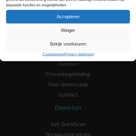
bepaalde functies en mogelijkheden.
Accepteren
Weiger
Menu
Bekijk voorkeuren
Home
Cookiebeleid
Privacy statement
Diensten
Procesbegeleiding
Over Green Leap
Contact
Diensten
VvE QuickScan
Bouwkundig advies