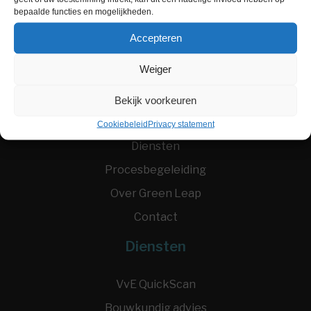
bepaalde functies en mogelijkheden.
Accepteren
Weiger
Menu
Bekijk voorkeuren
Home
Cookiebeleid
Privacy statement
Diensten
Procesbegeleiding
Over Green Leap
Contact
Diensten
VvE QuickScan
Bouwkundig advies