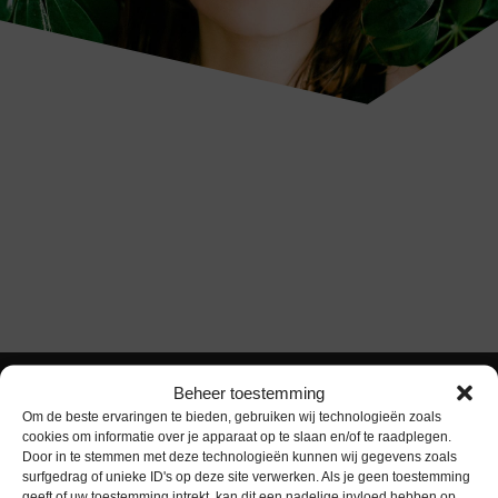
Beheer toestemming
Om de beste ervaringen te bieden, gebruiken wij technologieën zoals
cookies om informatie over je apparaat op te slaan en/of te raadplegen.
Door in te stemmen met deze technologieën kunnen wij gegevens zoals
surfgedrag of unieke ID's op deze site verwerken. Als je geen toestemming
geeft of uw toestemming intrekt, kan dit een nadelige invloed hebben op