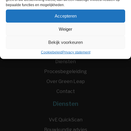
bepaalde functies en mogelijkheden.
Accepteren
Weiger
Menu
Bekijk voorkeuren
Home
Cookiebeleid
Privacy statement
Diensten
Procesbegeleiding
Over Green Leap
Contact
Diensten
VvE QuickScan
Bouwkundig advies