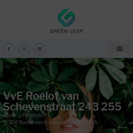
VvE Roelof van
Schevenstraat 243 255
Home
Portfolio
VvE Roelof van Schevenstraat 243 255