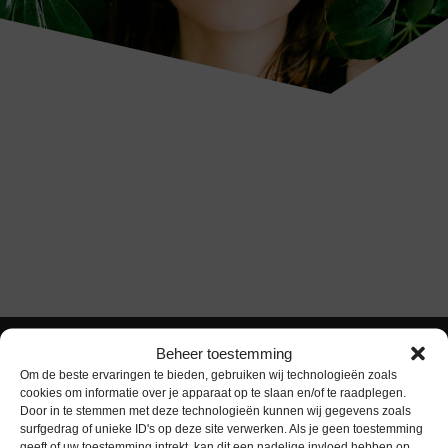
Beheer toestemming
Om de beste ervaringen te bieden, gebruiken wij technologieën zoals
cookies om informatie over je apparaat op te slaan en/of te raadplegen.
Door in te stemmen met deze technologieën kunnen wij gegevens zoals
surfgedrag of unieke ID's op deze site verwerken. Als je geen toestemming
geeft of uw toestemming intrekt, kan dit een nadelige invloed hebben op