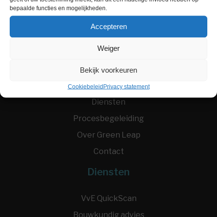
bepaalde functies en mogelijkheden.
Accepteren
Weiger
Menu
Bekijk voorkeuren
Home
Cookiebeleid
Privacy statement
Diensten
Procesbegeleiding
Over Green Leap
Contact
Diensten
VvE QuickScan
Bouwkundig advies