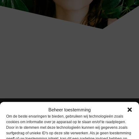
Beheer toestemming
Om de beste ervaringen te bieden, gebruiken wij technologieën zoals
cookies om informatie over je apparaat op te slaan en/of te raadplegen.
Door in te stemmen met deze technologieën kunnen wij gegevens zoals
surfgedrag of unieke ID's op deze site verwerken. Als je geen toestemming
geeft of uw toestemming intrekt, kan dit een nadelige invloed hebben op