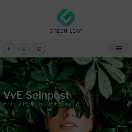
VvE Seinpost
Home
Portfolio
VvE Seinpost